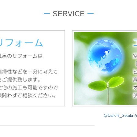
ー
SERVICE
ー
@Daiichi_Setu