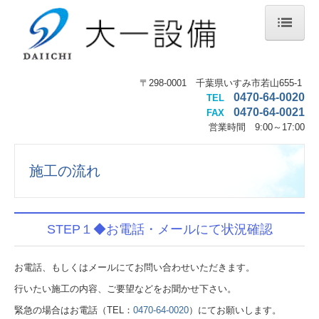
ホーム
〒298-0001 千葉県いすみ市若山655-1
0470-64-0020
会社案内
TEL
0470-64-0021
FAX
営業時間 9
:00～17:00
水まわりのリフォーム
エコキュート
施工の流れ
水道工事・配管
施工の流れ
STEP１◆お電話・メールにて状況確認
施工事例
お電話、もしくはメールにてお問い合わせいただきます。
行いたい施工の内容、ご要望などをお聞かせ下さい。
お知らせ
緊急の場合はお電話（TEL：
0470-64-0020
）にてお願いします。